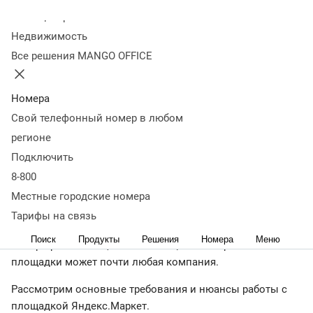
Колл-центр
03 июня 2022
108 934
Недвижимость
Оглавление
Все решения MANGO OFFICE
Что такое Яндекс.Маркет
Характеристики площадки
Кто
может продавать на Яндекс.Маркет
Что можно и нельзя
продавать
Модели взаимодействия с Яндекс.Маркет
Что
Номера
нужно перед началом продаж
Как начать
Свой телефонный номер в любом
продавать
Стоимость услуг и комиссии
Продвижение на
регионе
площадке
Как смотреть статистику
Из-за чего магазин
Подключить
могут отключить
Что важно запомнить
8-800
Российский маркетплейс Яндекс.Маркет с каждым
годом активно наращивает число покупателей. В 3-м
Местные городские номера
квартале 2024 года выручка за квартал составила 276,8
Тарифы на связь
млрд рублей,
рост 36% год к году
. Стать партнером этой
Поиск
Продукты
Решения
Номера
Меню
быстро развивающейся и потенциально прибыльной
площадки может почти любая компания.
Рассмотрим основные требования и нюансы работы с
площадкой Яндекс.Маркет.