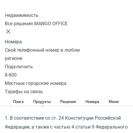
Обществом с ограниченной ответственностью
«
Манго
Колл-центр
Телеком»
(
ООО
«
Манго Телеком») ИНН 7 709 501 144
Недвижимость
ОГРН 1 037 739 829 027, юридический адрес: 117 420,
Все решения MANGO OFFICE
город Москва, Профсоюзная ул., д. 57, ком. 84
(
далее — Оператор) персональных данных
Номера
пользователя, обратившегося к Сайту и его сервисам
Свой телефонный номер в любом
(
далее — «Пользователь»). Настоящее Согласие
регионе
Пользователя на обработку персональных данных
Подключить
размещено на Сайте Оператора по адресу:
8-800
Местные городские номера
Политика обработки персональных данных
Тарифы на связь
Оператора, размещена на сайте по адресу:
Поиск
Продукты
Решения
Номера
Меню
https://www.mango-office.ru/
.
1. В соответствии со ст. 24 Конституции Российской
Федерации, а также с частью 4 статьи 9 Федерального