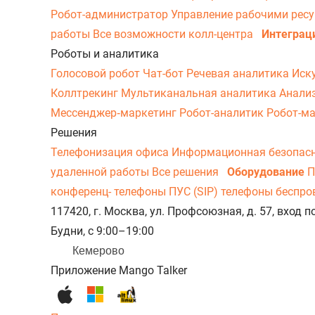
Робот-администратор
Управление рабочими рес
работы
Все возможности колл-центра
Интеграц
Роботы и аналитика
Голосовой робот
Чат-бот
Речевая аналитика
Иск
Коллтрекинг
Мультиканальная аналитика
Анали
Мессенджер‑маркетинг
Робот-аналитик
Робот-м
Решения
Телефонизация офиса
Информационная безопас
удаленной работы
Все решения
Оборудование
П
конференц- телефоны
ПУС (SIP) телефоны беспр
117420, г. Москва, ул. Профсоюзная, д. 57, вход
Будни, с 9:00–19:00
Кемерово
Приложение Mango Talker