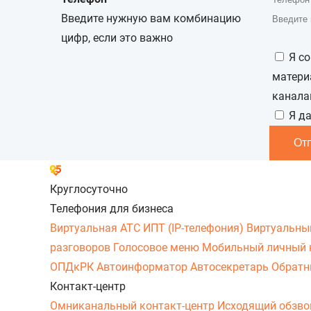
Введите нужную вам комбинацию
цифр, если это важно
Я с
матери
канала
Я д
От
Круглосуточно
Телефония для бизнеса
Виртуальная АТС
ИПТ (IP-телефония)
Виртуальны
разговоров
Голосовое меню
Мобильный личный 
ОПДкРК
Автоинформатор
Автосекретарь
Обратн
Контакт-центр
Омниканальный контакт-центр
Исходящий обзв