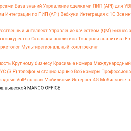
урсами
База знаний
Управление сделками
ПИП (API) для У
ии
Интеграции по ПИП (API)
Вебхуки
Интеграция с 1С
Все ин
усственный интеллект
Управление качеством (QM)
Бизнес-
з конкурентов
Сквозная аналитика
Товарная аналитика
Em
аркетолог
Мультирегиональный коллтрекинг
ность
Крупному бизнесу
Красивые номера
Международный
УС (SIP) телефоны стационарные
Веб-камеры
Профессиона
оводные
VoIP шлюзы
Мобильный Интернет 4G
Мобильные т
 под вывеской MANGO OFFICE