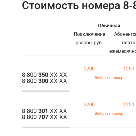
Стоимость номера 8‑
Обычный
Подключение
Абонентс
разово, руб.
плата
ежемесячно
2200
1250
8 800
350
ХХ ХХ
Выбрать номер
8 800
300
ХХ ХХ
2200
1250
8 800
301
ХХ ХХ
Выбрать номер
8 800
707
ХХ ХХ