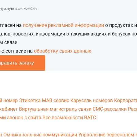
огласен на
получение рекламной информации
о продуктах и
алов, новостях, информации о текущих акциях и бонусах 
м связи
аю согласие на
обработку своих данных
править заявку
й номер
Этикетка
МАВ сервис
Карусель номеров
Корпорат
кабинет
Виртуальная магистраль связи
СМС-рассылки
Рас
ый звонок с сайта
Все возможности ВАТС
он
Омниканальные коммуникации
Управление персоналом